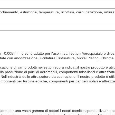
cchiamento, estinzione, temperatura, ricottura, carburizzazione, nitrur
 - 0,005 mm e sono adatte per l'uso in vari settori.Aerospaziale e dife
te con anodizzazione, lucidatura,Cinturatura, Nickel Plating, Chrome P
zione di vari prodotti nei settori sopra indicati.il nostro prodotto è ut
lla produzione di parti di aeromobili, componenti missilistici e attrezzatu
ell'industria delle attrezzature da costruzione, il nostro prodotto è util
componenti per turbine eoliche, componenti per pannelli solari e attrezzatu
ione per una vasta gamma di settori.I nostri tecnici esperti utilizzano a