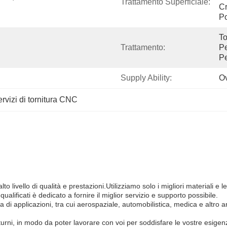
Trattamento Superficiale:
Cr
Po
To
Trattamento:
Pe
Pe
Supply Ability:
Ov
rvizi di tornitura CNC
ù alto livello di qualità e prestazioni.Utilizziamo solo i migliori materiali 
ualificati è dedicato a fornire il miglior servizio e supporto possibile.
ma di applicazioni, tra cui aerospaziale, automobilistica, medica e al
notturni, in modo da poter lavorare con voi per soddisfare le vostre esige