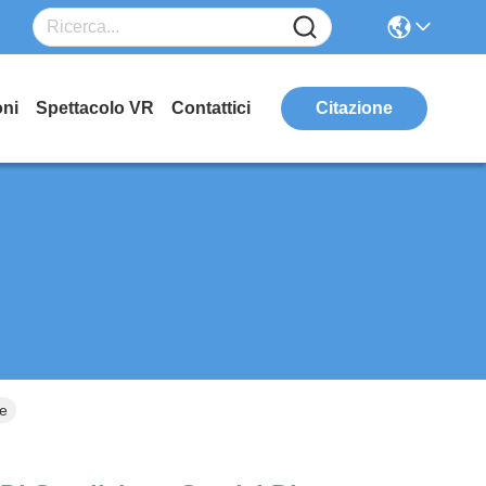
oni
Spettacolo VR
Contattici
Citazione
ne