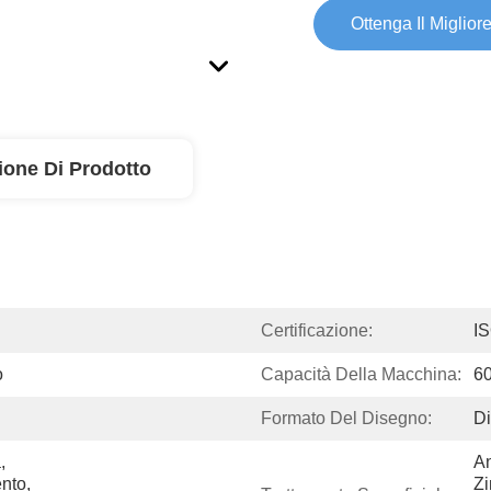
Ottenga Il Miglior
ione Di Prodotto
Certificazione:
I
o
Capacità Della Macchina:
6
Formato Del Disegno:
D
 
An
to, 
Zi