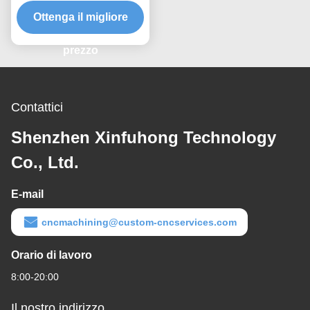
acciaio trattate
termicamente per una
Ottenga il migliore
capacità di lavorazione
completa
prezzo
Contattici
Shenzhen Xinfuhong Technology
Co., Ltd.
E-mail
cncmachining@custom-cncservices.com
Orario di lavoro
8:00-20:00
Il nostro indirizzo