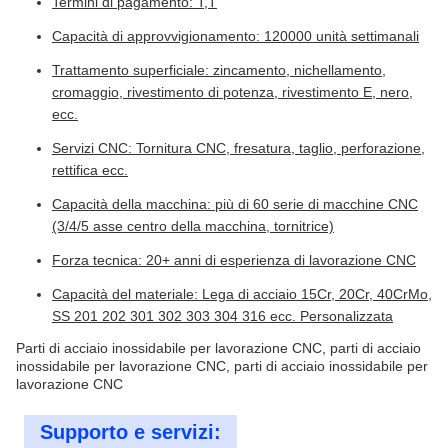
Termini di pagamento: T,T
Capacità di approvvigionamento: 120000 unità settimanali
Trattamento superficiale: zincamento, nichellamento,
cromaggio, rivestimento di potenza, rivestimento E, nero,
ecc.
Servizi CNC: Tornitura CNC, fresatura, taglio, perforazione,
rettifica ecc.
Capacità della macchina: più di 60 serie di macchine CNC
(3/4/5 asse centro della macchina, tornitrice)
Forza tecnica: 20+ anni di esperienza di lavorazione CNC
Capacità del materiale: Lega di acciaio 15Cr, 20Cr, 40CrMo,
SS 201 202 301 302 303 304 316 ecc. Personalizzata
Parti di acciaio inossidabile per lavorazione CNC, parti di acciaio
inossidabile per lavorazione CNC, parti di acciaio inossidabile per
lavorazione CNC
Supporto e servizi: