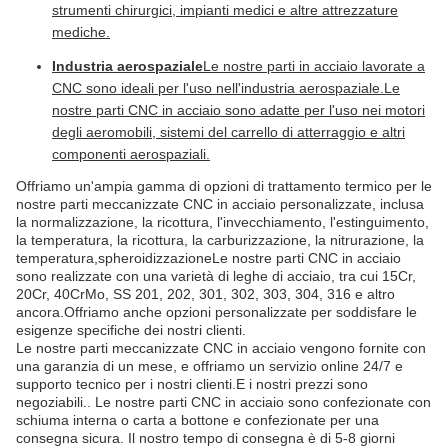
strumenti chirurgici, impianti medici e altre attrezzature
mediche.
Industria aerospaziale
Le nostre parti in acciaio lavorate a
CNC sono ideali per l'uso nell'industria aerospaziale.Le
nostre parti CNC in acciaio sono adatte per l'uso nei motori
degli aeromobili, sistemi del carrello di atterraggio e altri
componenti aerospaziali.
Offriamo un'ampia gamma di opzioni di trattamento termico per le
nostre parti meccanizzate CNC in acciaio personalizzate, inclusa
la normalizzazione, la ricottura, l'invecchiamento, l'estinguimento,
la temperatura, la ricottura, la carburizzazione, la nitrurazione, la
temperatura,spheroidizzazioneLe nostre parti CNC in acciaio
sono realizzate con una varietà di leghe di acciaio, tra cui 15Cr,
20Cr, 40CrMo, SS 201, 202, 301, 302, 303, 304, 316 e altro
ancora.Offriamo anche opzioni personalizzate per soddisfare le
esigenze specifiche dei nostri clienti.
Le nostre parti meccanizzate CNC in acciaio vengono fornite con
una garanzia di un mese, e offriamo un servizio online 24/7 e
supporto tecnico per i nostri clienti.E i nostri prezzi sono
negoziabili.. Le nostre parti CNC in acciaio sono confezionate con
schiuma interna o carta a bottone e confezionate per una
consegna sicura. Il nostro tempo di consegna è di 5-8 giorni