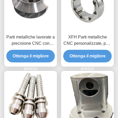
Parti metalliche lavorate a
XFH Parti metalliche
precisione CNC con
CNC personalizzate, parti
capacità di lavorazione /
in acciaio con
finitura superficiale liscia
Ottenga il migliore
macchinatura CNC con
Ottenga il migliore
rugosità superficiale di
prezzo
prezzo
0,1