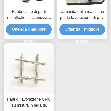
Fabbricante di parti
Capacità della macchina
metalliche meccanizzate
per la lavorazione di parti
CNC zinc nickel cromato
metalliche con
Ra 0,8 - 0,1 Finitura
Ottenga il migliore
Ottenga il migliore
rivestimento CNC
superficiale
prezzo
prezzo
Parti di lavorazione CNC
su misura in lega di