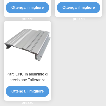
personalizzate
Parts / Soluzioni di
Ottenga il migliore
Ottenga il migliore
perforazione per la
fresatura a tornitura CNC
prezzo
prezzo
Parti CNC in alluminio di
precisione Tolleranza
ridotta Parti metalliche
Ottenga il migliore
lavorate su misura
prezzo