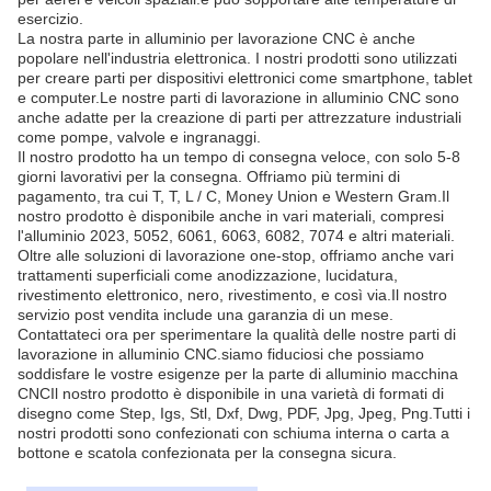
esercizio.
La nostra parte in alluminio per lavorazione CNC è anche
popolare nell'industria elettronica. I nostri prodotti sono utilizzati
per creare parti per dispositivi elettronici come smartphone, tablet
e computer.Le nostre parti di lavorazione in alluminio CNC sono
anche adatte per la creazione di parti per attrezzature industriali
come pompe, valvole e ingranaggi.
Il nostro prodotto ha un tempo di consegna veloce, con solo 5-8
giorni lavorativi per la consegna. Offriamo più termini di
pagamento, tra cui T, T, L / C, Money Union e Western Gram.Il
nostro prodotto è disponibile anche in vari materiali, compresi
l'alluminio 2023, 5052, 6061, 6063, 6082, 7074 e altri materiali.
Oltre alle soluzioni di lavorazione one-stop, offriamo anche vari
trattamenti superficiali come anodizzazione, lucidatura,
rivestimento elettronico, nero, rivestimento, e così via.Il nostro
servizio post vendita include una garanzia di un mese.
Contattateci ora per sperimentare la qualità delle nostre parti di
lavorazione in alluminio CNC.siamo fiduciosi che possiamo
soddisfare le vostre esigenze per la parte di alluminio macchina
CNCIl nostro prodotto è disponibile in una varietà di formati di
disegno come Step, Igs, Stl, Dxf, Dwg, PDF, Jpg, Jpeg, Png.Tutti i
nostri prodotti sono confezionati con schiuma interna o carta a
bottone e scatola confezionata per la consegna sicura.