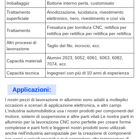
Imballaggio
Buttone interno perla, customisato
Trattamento
Anodizzazione, lucidatura, rivestimento
superficiale
elettronico, nero, rivestimento e così via
Fresatura per tornitura CNC, rettifica per
Trattamento
rettifica per rettifica per rettifica per rettifica
Altri processi di
Taglio del filo, incrocio, ecc.
lavorazione
Alumini 2023, 5052, 6061, 6063, 6082,
Capacità materiali
7074, ecc.
Capacità tecnica
Ingegneri con più di 10 anni di esperienza
Applicazioni:
I nostri pezzi di lavorazione in alluminio sono adatti a molteplici
occasioni e scenari di applicazione.elettronica, e altri campi.
L'industria automobilistica usa i nostri prodotti per componenti del
motore, sistemi di sospensione e altre parti vitali.Le nostre parti in
alluminio per la lavorazione CNC sono perfette per creare forme
complesse e parti forti e leggereI nostri prodotti sono utilizzati
anche nell'industria aerospaziale per la creazione di componenti
per aerei e veicoli spaziali.e può sopportare alte temperature di