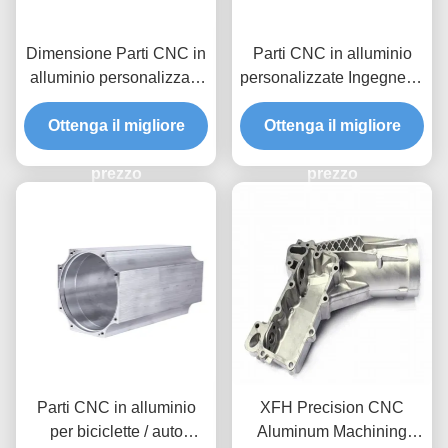
Dimensione Parti CNC in
Parti CNC in alluminio
alluminio personalizzate
personalizzate Ingegneria
Superficie anodizzata
di precisione con
Finitura di precisione
Ottenga il migliore
Ottenga il migliore
ispezione IPQC e
Tolleranza 0,1 - 0,001 mm
supporto alla produzione
prezzo
di piccoli lotti Parti CNC
prezzo
in alluminio di alta qualità
Parti CNC in alluminio
XFH Precision CNC
per biciclette / auto
Aluminum Machining