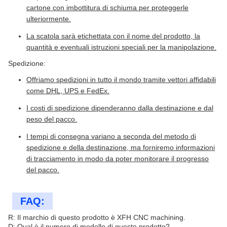
cartone con imbottitura di schiuma per proteggerle
ulteriormente.
La scatola sarà etichettata con il nome del prodotto, la
quantità e eventuali istruzioni speciali per la manipolazione.
Spedizione:
Offriamo spedizioni in tutto il mondo tramite vettori affidabili
come DHL, UPS e FedEx.
I costi di spedizione dipenderanno dalla destinazione e dal
peso del pacco.
I tempi di consegna variano a seconda del metodo di
spedizione e della destinazione, ma forniremo informazioni
di tracciamento in modo da poter monitorare il progresso
del pacco.
FAQ:
R: Il marchio di questo prodotto è XFH CNC machining.
D: Qual è il numero di modello di questo prodotto?