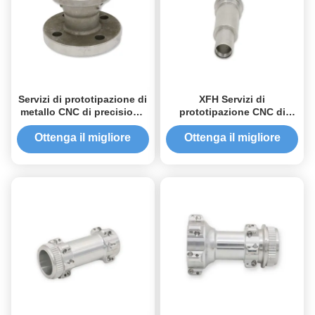
Servizi di prototipazione di
XFH Servizi di
metallo CNC di precisione
prototipazione CNC di
Parti in acciaio
precisione Parti metalliche
inossidabile anodizzato
personalizzate
Ottenga il migliore
Ottenga il migliore
Anodizzazione lucidatura
prezzo
prezzo
Trattamento termico