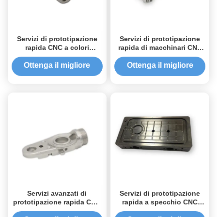
Servizi di prototipazione
Servizi di prototipazione
rapida CNC a colori
rapida di macchinari CNC
personalizzati con
Parti metalliche lavorate a
tolleranza di precisione da
CNC
Ottenga il migliore
Ottenga il migliore
0,1 mm a 0,001 mm
prezzo
prezzo
Servizi avanzati di
Servizi di prototipazione
prototipazione rapida CNC
rapida a specchio CNC
Produttori con tolleranza di
Tolleranza di precisione