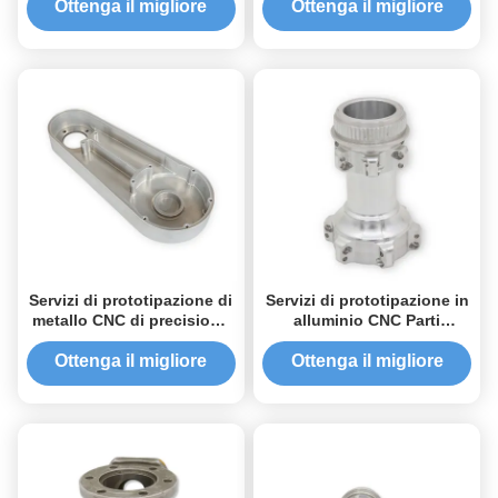
precisione
del metallo da 0,1 mm a
Ottenga il migliore
Ottenga il migliore
0,001 mm
prezzo
prezzo
Servizi di prototipazione di
Servizi di prototipazione in
metallo CNC di precisione
alluminio CNC Parti
alluminio acciaio
anodizzate in acciaio
inossidabile ottone calore
inossidabile
Ottenga il migliore
Ottenga il migliore
prezzo
prezzo