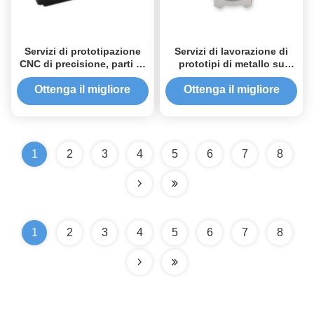
Servizi di prototipazione
Servizi di lavorazione di
CNC di precisione, parti di
prototipi di metallo su
prototipazione rapida con
misura lucidatura di
diversi trattamenti termici
specchi finiti anodizzati
Ottenga il migliore
Ottenga il migliore
lisci
prezzo
prezzo
1
2
3
4
5
6
7
8
1
2
3
4
5
6
7
8