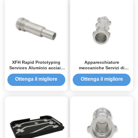
XFH Rapid Prototyping
Apparecchiature
Services Aluminio acciaio
meccaniche Servizi di
inossidabile ottone
prototipazione rapida
anodizzato lucidato
Produzione di prototipi
Ottenga il migliore
Ottenga il migliore
finitura opaca
CNC su misura
prezzo
prezzo