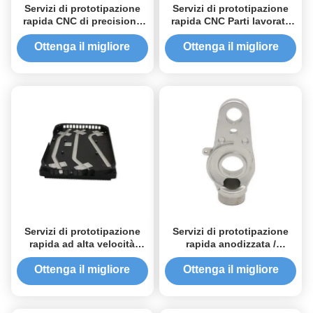
Servizi di prototipazione
Servizi di prototipazione
rapida CNC di precisione
rapida CNC Parti lavorate
Tolleranza personalizzata
con precisione con finitura
Varie scelte di finitura
anodizzata normalizzata
Ottenga il migliore
Ottenga il migliore
prezzo
prezzo
Servizi di prototipazione
Servizi di prototipazione
rapida ad alta velocità
rapida anodizzata /
personalizzati con
sabbiatura, Servizi CNC di
trattamento termico
precisione personalizzati
Ottenga il migliore
Ottenga il migliore
prezzo
prezzo