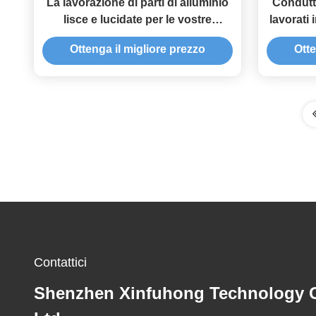
La lavorazione di parti di alluminio
Condutti
lisce e lucidate per le vostre
lavorati
esigenze
Ottenga il migliore prezzo
Otte
Contattici
Shenzhen Xinfuhong Technology C