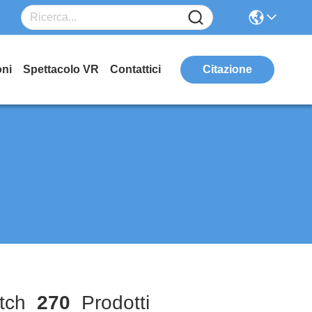
oni
Spettacolo VR
Contattici
Citazione
tch
270
Prodotti