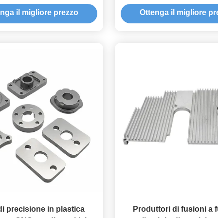
i, ispezione completa del
l'automotive e la rob
nga il migliore prezzo
Ottenga il migliore p
sso IPQC, supporto alla
one pilota a piccoli lotti,
ato ISO 9001 Quality System
di precisione in plastica
Produttori di fusioni a 