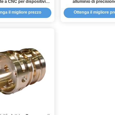
te a CNC per dispositivi
alluminio di precision
 componenti di macchinari
l'automobile colore perso
nga il migliore prezzo
Ottenga il migliore p
industriali