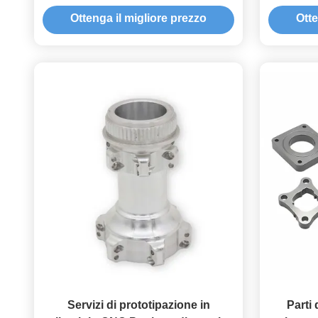
progettazione su misura, garanzia
process
Ottenga il migliore prezzo
Otte
della qualità costante, lavorazione
proce
integrata multi-processo
produzi
certific
Servizi di prototipazione in
Parti 