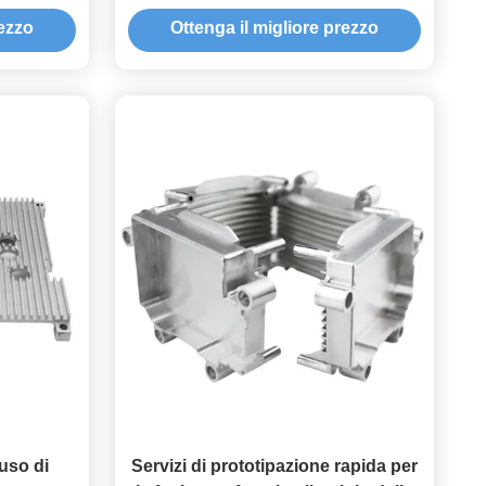
otica
personalizzata Varie scelte di
rezzo
Ottenga il migliore prezzo
finitura
fuso di
Servizi di prototipazione rapida per