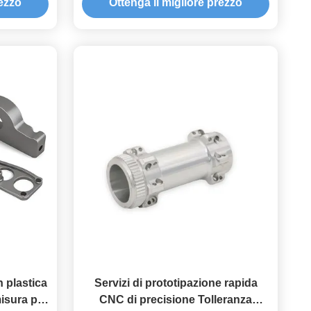
rezzo
Ottenga il migliore prezzo
continua
n plastica
Servizi di prototipazione rapida
isura per
CNC di precisione Tolleranza