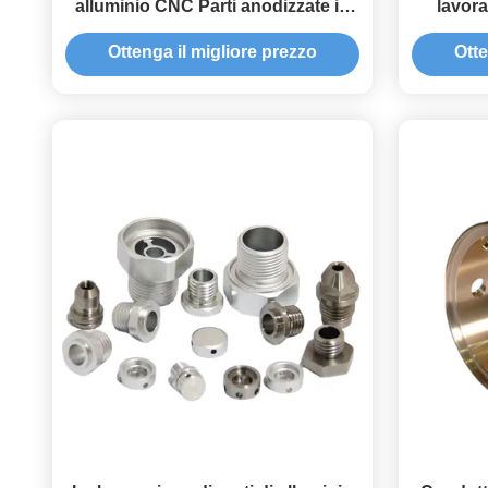
alluminio CNC Parti anodizzate in
lavora
acciaio inossidabile
medici e
Ottenga il migliore prezzo
Otte