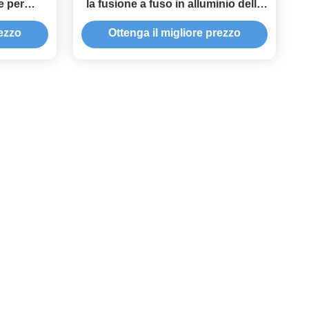
e per
la fusione a fuso in alluminio della
nalizzato
fabbrica CNC di Shenzhen
rezzo
Ottenga il migliore prezzo