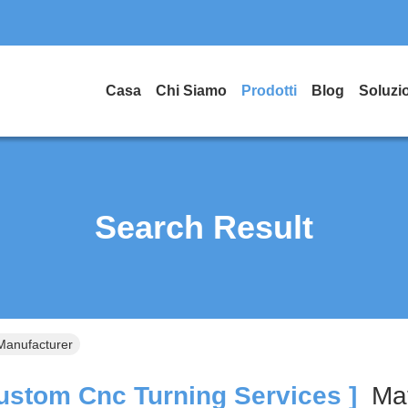
Casa
Chi Siamo
Prodotti
Blog
Soluzi
Search Result
Manufacturer
stom Cnc Turning Services ]
Ma