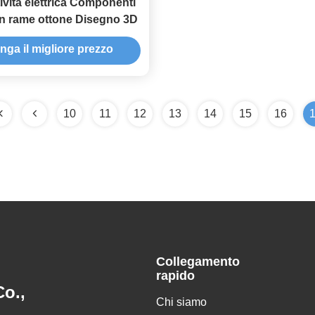
vità elettrica Componenti
 in rame ottone Disegno 3D
nga il migliore prezzo
10
11
12
13
14
15
16
Collegamento
rapido
o.,
Chi siamo