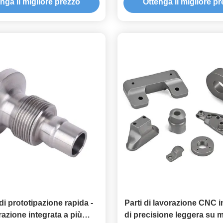
nga il migliore prezzo
Ottenga il migliore p
Capacità di produzione 
 di prototipazione rapida -
Parti di lavorazione CNC i
razione integrata a più
di precisione leggera su m